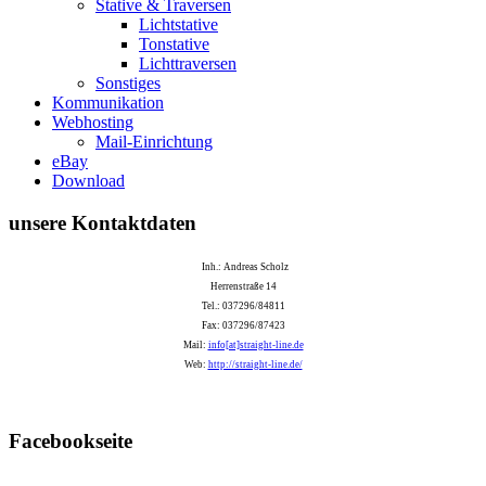
Stative & Traversen
Lichtstative
Tonstative
Lichttraversen
Sonstiges
Kommunikation
Webhosting
Mail-Einrichtung
eBay
Download
unsere Kontaktdaten
Inh.: Andreas Scholz
Herrenstraße 14
Tel.: 037296/84811
Fax: 037296/87423
Mail:
info[at]straight-line.de
Web:
http://straight-line.de/
Facebookseite