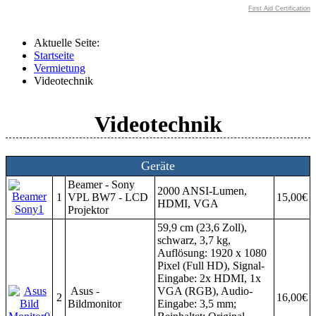
First Aid Certification
Aktuelle Seite:
Startseite
Vermietung
Videotechnik
Videotechnik
Geräte
Beamer - Sony
2000 ANSI-Lumen,
1
VPL BW7 - LCD
15,00€
HDMI, VGA
Projektor
59,9 cm (23,6 Zoll),
schwarz, 3,7 kg,
Auflösung: 1920 x 1080
Pixel (Full HD), Signal-
Eingabe: 2x HDMI, 1x
Asus -
VGA (RGB), Audio-
2
16,00€
Bildmonitor
Eingabe: 3,5 mm;